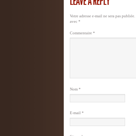
LEAVE A REPLY
Votre adresse e-mail ne sera pas publiée.
avec
*
Commentaire
*
Nom
*
E-mail
*