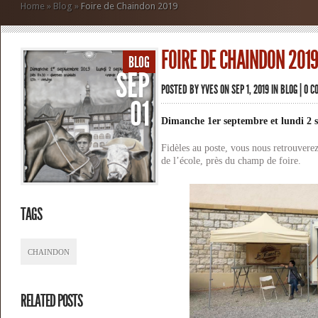
Home
»
Blog
»
Foire de Chaindon 2019
FOIRE DE CHAINDON 2019
BLOG
SEP
POSTED BY
YVES
ON SEP 1, 2019 IN
BLOG
|
0 C
01
Dimanche 1er septembre et lundi 2 
Fidèles au poste, vous nous retrouverez
de l’école, près du champ de foire.
TAGS
CHAINDON
RELATED POSTS