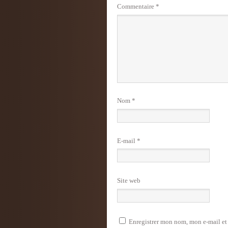
Commentaire
*
Nom
*
E-mail
*
Site web
Enregistrer mon nom, mon e-mail et